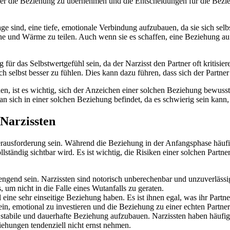
ber die Beziehung zu übernehmen und die Entscheidungen für die Bezi
ge sind, eine tiefe, emotionale Verbindung aufzubauen, da sie sich selb
e und Wärme zu teilen. Auch wenn sie es schaffen, eine Beziehung aufrec
 für das Selbstwertgefühl sein, da der Narzisst den Partner oft kritisie
ch selbst besser zu fühlen. Dies kann dazu führen, dass sich der Partner
n, ist es wichtig, sich der Anzeichen einer solchen Beziehung bewusst 
an sich in einer solchen Beziehung befindet, da es schwierig sein kann, 
 Narzissten
erausforderung sein. Während die Beziehung in der Anfangsphase häufig
llständig sichtbar wird. Es ist wichtig, die Risiken einer solchen Partn
trengend sein. Narzissten sind notorisch unberechenbar und unzuverläs
, um nicht in die Falle eines Wutanfalls zu geraten.
l eine sehr einseitige Beziehung haben. Es ist ihnen egal, was ihr Partn
 sein, emotional zu investieren und die Beziehung zu einer echten Partne
e stabile und dauerhafte Beziehung aufzubauen. Narzissten haben häufig
ziehungen tendenziell nicht ernst nehmen.