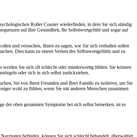
sychologischen Roller Coaster wiederfinden, in dem Sie sich ständig
nsequenzen auf Ihre Gesundheit, Ihr Selbstwertgefühl und sogar auf
 wollen und versuchen, Ihnen zu sagen, wie Sie sich verhalten sollen
h machen. Dies kann zu einem Verlust des Selbstwertgefühls und zu
en werden Sie sich oft schlecht oder minderwertig fühlen. Sie können
nörgeln oder sich in sich selbst zurückziehen.
chen, Sie von Ihren Freunden und Ihrer Familie zu isolieren, um Sie
h weniger wohl zu fühlen, wenn Sie mit anderen Menschen zusammen
inige der oben genannten Symptome bei sich selbst bemerken, ist es
Narzissten befinden, können Sie sich schlecht behandelt, überwältigt