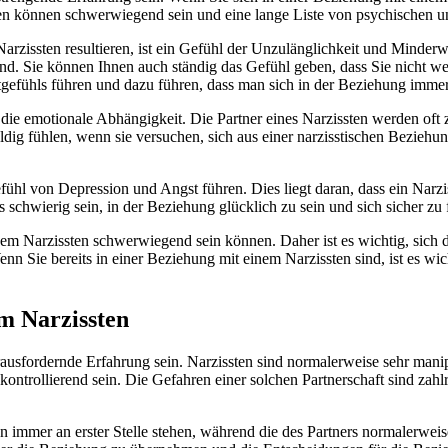
ssten können schwerwiegend sein und eine lange Liste von psychischen
arzissten resultieren, ist ein Gefühl der Unzulänglichkeit und Minderwe
ind. Sie können Ihnen auch ständig das Gefühl geben, dass Sie nicht we
tgefühls führen und dazu führen, dass man sich in der Beziehung immer 
 die emotionale Abhängigkeit. Die Partner eines Narzissten werden oft 
dig fühlen, wenn sie versuchen, sich aus einer narzisstischen Beziehung
ühl von Depression und Angst führen. Dies liegt daran, dass ein Narzis
schwierig sein, in der Beziehung glücklich zu sein und sich sicher zu 
einem Narzissten schwerwiegend sein können. Daher ist es wichtig, sic
enn Sie bereits in einer Beziehung mit einem Narzissten sind, ist es wi
em Narzissten
rausfordernde Erfahrung sein. Narzissten sind normalerweise sehr mani
ontrollierend sein. Die Gefahren einer solchen Partnerschaft sind zah
ten immer an erster Stelle stehen, während die des Partners normalerw