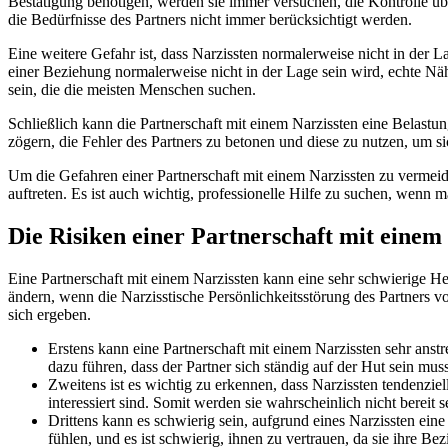
Bestätigung benötigen, werden sie immer versuchen, die Kontrolle ü
die Bedürfnisse des Partners nicht immer berücksichtigt werden.
Eine weitere Gefahr ist, dass Narzissten normalerweise nicht in der La
einer Beziehung normalerweise nicht in der Lage sein wird, echte Näh
sein, die die meisten Menschen suchen.
Schließlich kann die Partnerschaft mit einem Narzissten eine Belastung
zögern, die Fehler des Partners zu betonen und diese zu nutzen, um si
Um die Gefahren einer Partnerschaft mit einem Narzissten zu vermeide
auftreten. Es ist auch wichtig, professionelle Hilfe zu suchen, wenn m
Die Risiken einer Partnerschaft mit einem
Eine Partnerschaft mit einem Narzissten kann eine sehr schwierige H
ändern, wenn die Narzisstische Persönlichkeitsstörung des Partners vo
sich ergeben.
Erstens kann eine Partnerschaft mit einem Narzissten sehr ans
dazu führen, dass der Partner sich ständig auf der Hut sein muss
Zweitens ist es wichtig zu erkennen, dass Narzissten tendenziel
interessiert sind. Somit werden sie wahrscheinlich nicht bereit
Drittens kann es schwierig sein, aufgrund eines Narzissten ein
fühlen, und es ist schwierig, ihnen zu vertrauen, da sie ihre Be