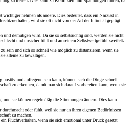
ehung zu treffen. Dies kann zu Konflikten und Spannungen führen, da
st wichtiger nehmen als andere. Dies bedeutet, dass ein Narzisst in
htzuerhalten, wird sie oft nicht von der Art der Intimität geprägt
ren und demütigen wird. Da sie so selbstsüchtig sind, werden sie nicht
 schlecht und unsicher fühlt und an seinem Selbstwertgefühl zweifelt.
zu sein und sich so schnell wie möglich zu distanzieren, wenn sie
sie alleine zu bewältigen.
 positiv und aufregend sein kann, können sich die Dinge schnell
erschaft zu erkennen, damit man sich darauf vorbereiten kann, wenn sie
sig, und sie können regelmäßig die Stimmungen ändern. Dies kann
er durchmacht oder fühlt, weil sie nur an ihren eigenen Bedürfnissen
rschaft zu machen.
 ein Fluchtverhalten, wenn sie sich emotional unter Druck gesetzt