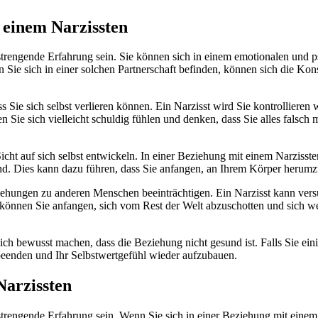
 einem Narzissten
strengende Erfahrung sein. Sie können sich in einem emotionalen und p
n Sie sich in einer solchen Partnerschaft befinden, können sich die Ko
s Sie sich selbst verlieren können. Ein Narzisst wird Sie kontrollieren
n Sie sich vielleicht schuldig fühlen und denken, dass Sie alles falsc
icht auf sich selbst entwickeln. In einer Beziehung mit einem Narzisst
nd. Dies kann dazu führen, dass Sie anfangen, an Ihrem Körper herumzu
ehungen zu anderen Menschen beeinträchtigen. Ein Narzisst kann versu
n, können Sie anfangen, sich vom Rest der Welt abzuschotten und sic
e sich bewusst machen, dass die Beziehung nicht gesund ist. Falls Sie e
 beenden und Ihr Selbstwertgefühl wieder aufzubauen.
Narzissten
trengende Erfahrung sein. Wenn Sie sich in einer Beziehung mit einem 