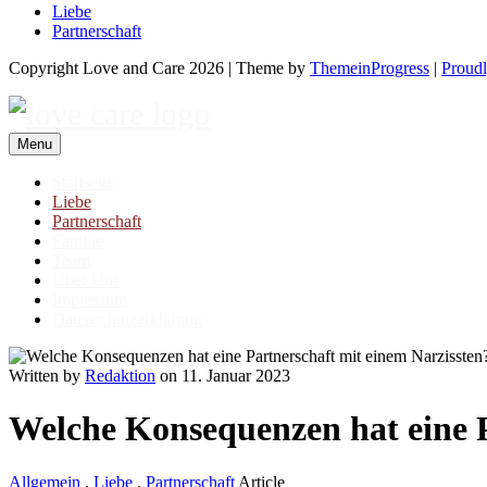
Liebe
Partnerschaft
Copyright Love and Care 2026 | Theme by
ThemeinProgress
|
Proud
Menu
Startseite
Liebe
Partnerschaft
Familie
Team
Über Uns
Impressum
Datenschutzerklärung
Written by
Redaktion
on 11. Januar 2023
Welche Konsequenzen hat eine P
Allgemein
.
Liebe
.
Partnerschaft
Article